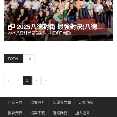
2025八德封街 最強對決(八德資訊商圈)
2025八德封街 最強對決(八德資訊商圈)
TOTAL
10
(current)
«
‹
1
›
»
回到首頁
協會簡介
新聞與文章
活動花絮
協會黃頁
檔案下載
聯絡我們
加入協會