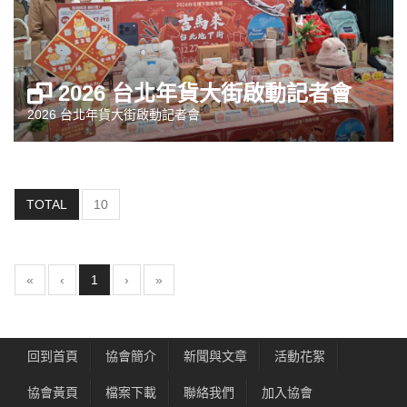
2026 台北年貨大街啟動記者會
2026 台北年貨大街啟動記者會
TOTAL
10
(current)
«
‹
1
›
»
回到首頁
協會簡介
新聞與文章
活動花絮
協會黃頁
檔案下載
聯絡我們
加入協會