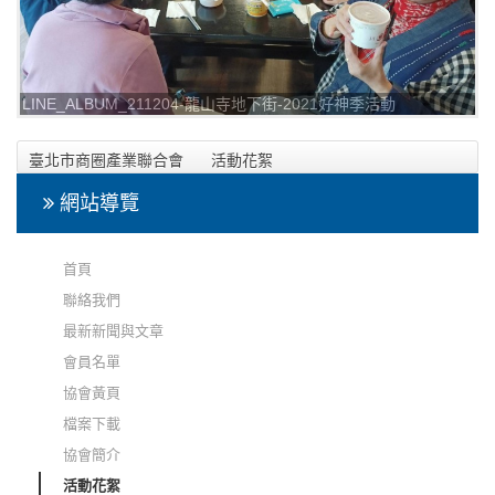
LINE_ALBUM_211204-龍山寺地下街-2021好神季活動
_211205_15
臺北市商圈產業聯合會
活動花絮
2021年12月04日-龍山寺地下街-2021好神季活動相本
網站導覽
首頁
聯絡我們
最新新聞與文章
會員名單
協會黃頁
檔案下載
協會簡介
活動花絮