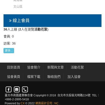
文山區
線上會員
36
人上線 (
2
人在瀏覽
活動花絮
)
會員: 0
訪客: 36
更多...
回到首頁
協會簡介
新聞與文章
活動花絮
協會黃頁
檔案下載
聯絡我們
加入協會
臺北市商圈產業聯合會 Copyright © 2018 台北市北投區光明路224號 TEL：
+886-2-2895-5418
Powered by
CX
© 2022
網頁設計公司
:
NC
.