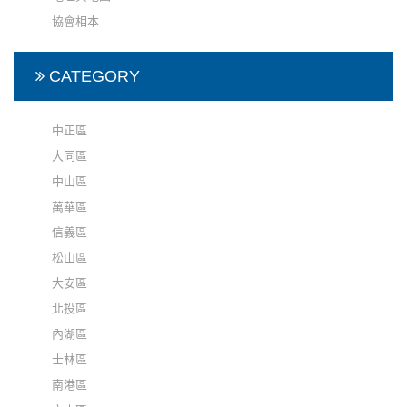
協會相本
CATEGORY
中正區
大同區
中山區
萬華區
信義區
松山區
大安區
北投區
內湖區
士林區
南港區