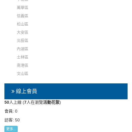
萬華區
信義區
松山區
大安區
北投區
內湖區
士林區
南港區
文山區
線上會員
50
人上線 (
7
人在瀏覽
活動花絮
)
會員: 0
訪客: 50
更多...