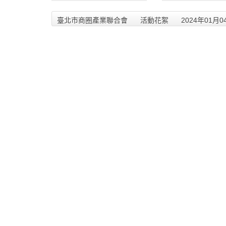
會-113年商圈拜訪文化局
會-113年商圈拜訪
_240109_2
_240109_1
臺北市商圈產業聯合會
活動花絮
2024年01月