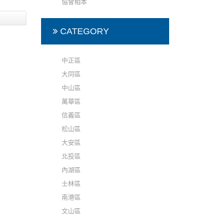
協會相本
CATEGORY
中正區
大同區
中山區
萬華區
信義區
松山區
大安區
北投區
內湖區
士林區
南港區
文山區