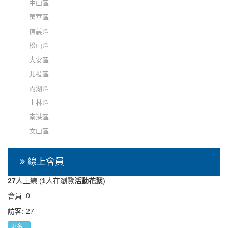
中山區
萬華區
信義區
松山區
大安區
北投區
內湖區
士林區
南港區
文山區
線上會員
27
人上線 (
1
人在瀏覽
活動花絮
)
會員: 0
訪客: 27
更多...