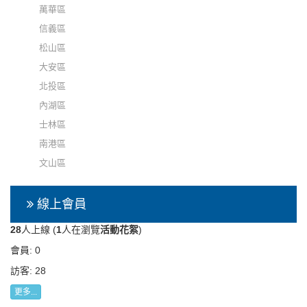
萬華區
信義區
松山區
大安區
北投區
內湖區
士林區
南港區
文山區
線上會員
28
人上線 (
1
人在瀏覽
活動花絮
)
會員: 0
訪客: 28
更多...