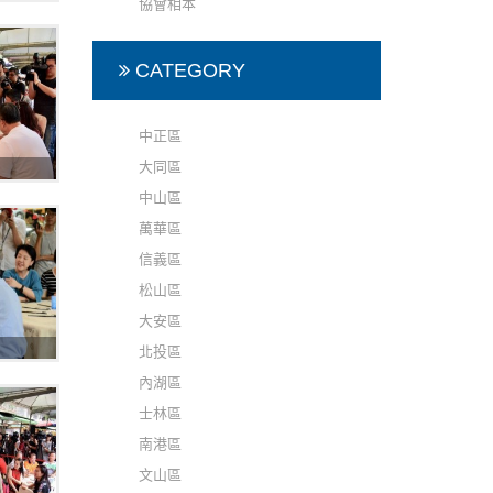
協會相本
CATEGORY
中正區
大同區
中山區
萬華區
信義區
松山區
大安區
北投區
內湖區
士林區
南港區
文山區