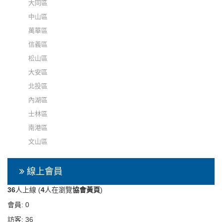
大同區
中山區
萬華區
信義區
松山區
大安區
北投區
內湖區
士林區
南港區
文山區
線上會員
36
人上線 (
4
人在瀏覽
協會黃頁
)
會員: 0
訪客: 36