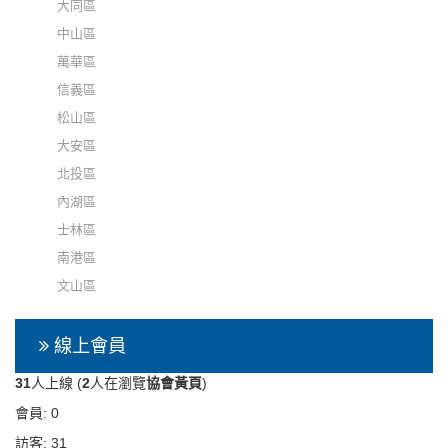
大同區
中山區
萬華區
信義區
松山區
大安區
北投區
內湖區
士林區
南港區
文山區
線上會員
31
人上線 (
2
人在瀏覽
協會黃頁
)
會員: 0
訪客: 31