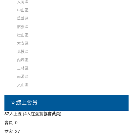
大同區
中山區
萬華區
信義區
松山區
大安區
北投區
內湖區
士林區
南港區
文山區
線上會員
37
人上線 (
4
人在瀏覽
協會黃頁
)
會員: 0
訪客: 37