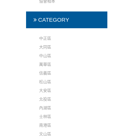
協會相本
CATEGORY
中正區
大同區
中山區
萬華區
信義區
松山區
大安區
北投區
內湖區
士林區
南港區
文山區