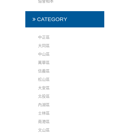
協會相本
CATEGORY
中正區
大同區
中山區
萬華區
信義區
松山區
大安區
北投區
內湖區
士林區
南港區
文山區