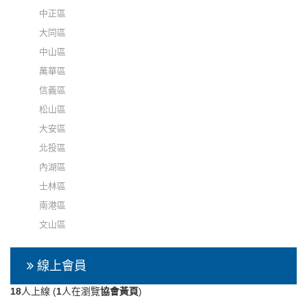
中正區
大同區
中山區
萬華區
信義區
松山區
大安區
北投區
內湖區
士林區
南港區
文山區
線上會員
18
人上線 (
1
人在瀏覽
協會黃頁
)