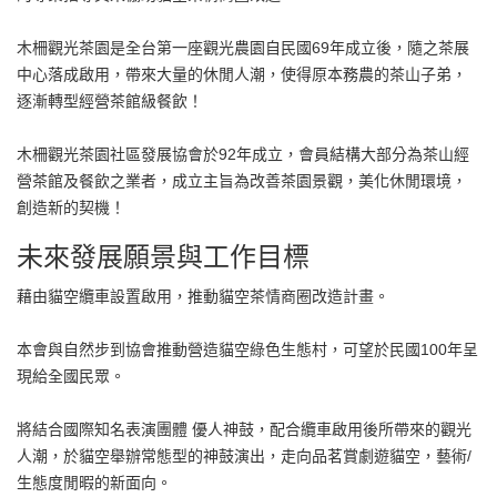
木柵觀光茶園是全台第一座觀光農園自民國69年成立後，隨之茶展
中心落成啟用，帶來大量的休閒人潮，使得原本務農的茶山子弟，
逐漸轉型經營茶館級餐飲！
木柵觀光茶園社區發展協會於92年成立，會員結構大部分為茶山經
營茶館及餐飲之業者，成立主旨為改善茶園景觀，美化休閒環境，
創造新的契機！
未來發展願景與工作目標
藉由貓空纜車設置啟用，推動貓空茶情商圈改造計畫。
本會與自然步到協會推動營造貓空綠色生態村，可望於民國100年呈
現給全國民眾。
將結合國際知名表演團體 優人神鼓，配合纜車啟用後所帶來的觀光
人潮，於貓空舉辦常態型的神鼓演出，走向品茗賞劇遊貓空，藝術/
生態度閒暇的新面向。