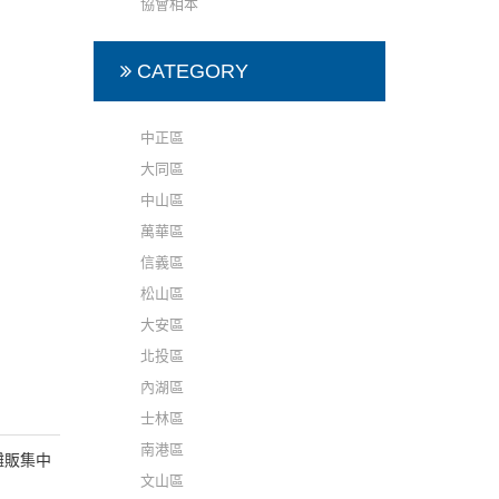
協會相本
CATEGORY
中正區
大同區
中山區
萬華區
信義區
松山區
大安區
北投區
內湖區
士林區
南港區
攤販集中
文山區