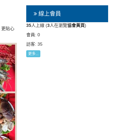
線上會員
35
人上線 (
3
人在瀏覽
協會黃頁
)
，更貼心
會員: 0
訪客: 35
更多...