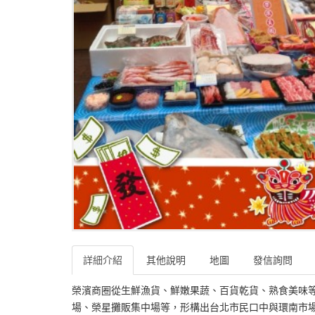
詳細介紹
其他說明
地圖
發信詢問
榮濱商圈從生鮮漁貨、鮮嫩果蔬、百貨乾貨、熟食美味
場、榮星攤販集中場等，形構出台北市民口中與環南市