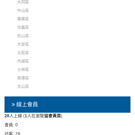
大同區
中山區
萬華區
信義區
松山區
大安區
北投區
內湖區
士林區
南港區
文山區
線上會員
28
人上線 (
1
人在瀏覽
協會黃頁
)
會員: 0
訪客: 28