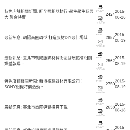
特色店舖相關新聞
:
旺全照相器材行-學生學生我最
2015-
2424
大!聯合特賣
08-26
2015-
最新訊息
:
朝陽商圈轉型 打造服材DIY最佳場域
2857
08-19
最新訊息
:
臺北市朝陽服飾材料街區發展協會相關
2015-
2562
媒體報導。
08-19
特色店舖相關新聞
:
新博視聽器材有限公司：
2015-
2750
SONY相機特價活動。
08-19
2015-
最新訊息
:
臺北市商圈導覽摺頁下載
2638
08-18
2015-