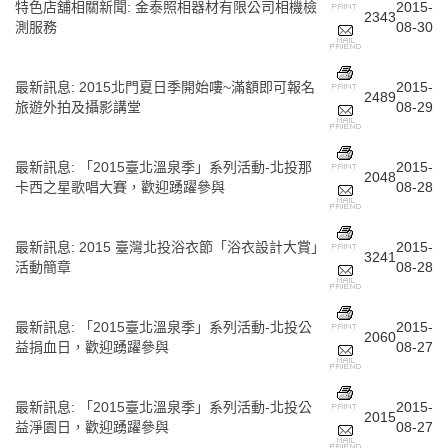
特色店舖相關新聞
:
金泰照相器材有限公司相機檢
2015-
2343
測服務
08-30
最新訊息
:
2015北門夏日季開始嘍~滿額即可報名
2015-
2489
旅遊外拍及攝影講堂
08-29
最新訊息
:
「2015臺北溫泉季」系列活動-北投那
2015-
2048
卡西之星歌唱大賽，歡迎踴躍參與
08-28
最新訊息
:
2015 臺灣北投浴衣節「浴衣設計大賞」
2015-
3241
活動簡章
08-28
最新訊息
:
「2015臺北溫泉季」系列活動-北投公
2015-
2060
益捐血日，歡迎踴躍參與
08-27
最新訊息
:
「2015臺北溫泉季」系列活動-北投公
2015-
2015
益淨園日，歡迎踴躍參與
08-27