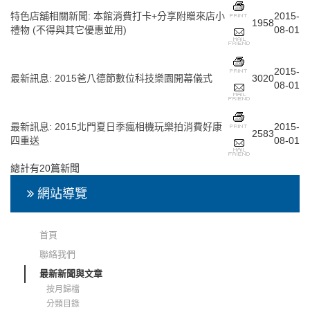
特色店舖相關新聞
:
本館消費打卡+分享附贈來店小
2015-
1958
禮物 (不得與其它優惠並用)
08-01
2015-
最新訊息
:
2015爸八德節數位科技樂園開幕儀式
3020
08-01
最新訊息
:
2015北門夏日季瘋相機玩樂拍消費好康
2015-
2583
四重送
08-01
總計有20篇新聞
網站導覽
首頁
聯絡我們
最新新聞與文章
按月歸檔
分類目錄