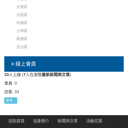
大安區
北投區
內湖區
士林區
南港區
文山區
線上會員
33
人上線 (
7
人在瀏覽
最新新聞與文章
)
會員: 0
訪客: 33
更多...
回到首頁
協會簡介
新聞與文章
活動花絮