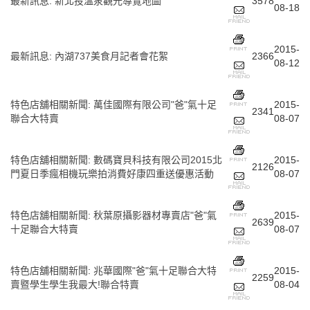
最新訊息
:
新北投溫泉觀光導覽地圖
3578
08-18
2015-
最新訊息
:
內湖737美食月記者會花絮
2366
08-12
特色店舖相關新聞
:
萬佳國際有限公司"爸"氣十足
2015-
2341
聯合大特賣
08-07
特色店舖相關新聞
:
數碼寶貝科技有限公司2015北
2015-
2126
門夏日季瘋相機玩樂拍消費好康四重送優惠活動
08-07
特色店舖相關新聞
:
秋葉原攝影器材專賣店"爸"氣
2015-
2639
十足聯合大特賣
08-07
特色店舖相關新聞
:
兆華國際"爸"氣十足聯合大特
2015-
2259
賣暨學生學生我最大!聯合特賣
08-04