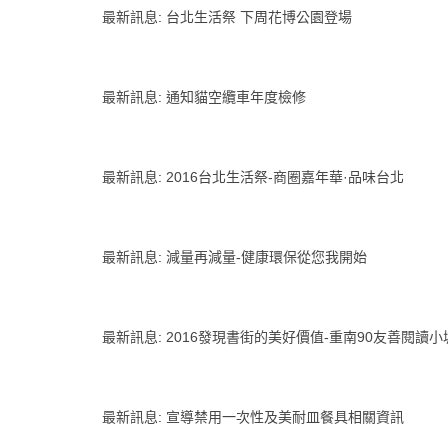
最新訊息
:
台北生活祭 下周花博公園登場
最新訊息
:
通知貓空纜車年度檢修
最新訊息
:
2016台北生活祭-商圈嘉年華·品味台北
最新訊息
:
減量再減量-健康環保從您我開始
最新訊息
:
2016發現書街的美好價值-重南90友善閱讀
最新訊息
:
宣導禁用一次性及美耐皿餐具相關資訊