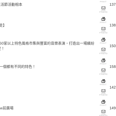
樂生活節活動相本
137
走】
138
60家以上特色風格市集與豐富的音樂表演，打造出一場繽紛
150
足！
一個都有不同的特色！
158
142
ge前廣場
149