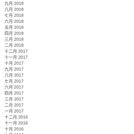
九月 2018
八月 2018
七月 2018
六月 2018
五月 2018
四月 2018
三月 2018
二月 2018
十二月 2017
十一月 2017
十月 2017
九月 2017
八月 2017
七月 2017
六月 2017
四月 2017
三月 2017
二月 2017
一月 2017
十二月 2016
十一月 2016
十月 2016