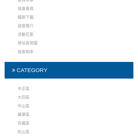
協會黃頁
檔案下載
協會簡介
活動花絮
地址與地圖
協會相本
CATEGORY
中正區
大同區
中山區
萬華區
信義區
松山區