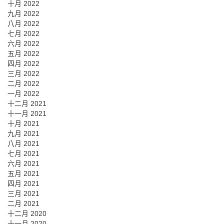
十月 2022
九月 2022
八月 2022
七月 2022
六月 2022
五月 2022
四月 2022
三月 2022
二月 2022
一月 2022
十二月 2021
十一月 2021
十月 2021
九月 2021
八月 2021
七月 2021
六月 2021
五月 2021
四月 2021
三月 2021
二月 2021
十二月 2020
十一月 2020