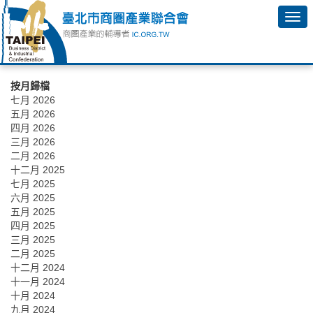
按月歸檔
七月 2026
五月 2026
四月 2026
三月 2026
二月 2026
十二月 2025
七月 2025
六月 2025
五月 2025
四月 2025
三月 2025
二月 2025
十二月 2024
十一月 2024
十月 2024
九月 2024