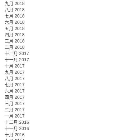
九月 2018
八月 2018
七月 2018
六月 2018
五月 2018
四月 2018
三月 2018
二月 2018
十二月 2017
十一月 2017
十月 2017
九月 2017
八月 2017
七月 2017
六月 2017
四月 2017
三月 2017
二月 2017
一月 2017
十二月 2016
十一月 2016
十月 2016