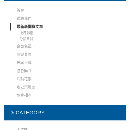
首頁
聯絡我們
最新新聞與文章
按月歸檔
分類目錄
會員名單
協會黃頁
檔案下載
協會簡介
活動花絮
地址與地圖
協會相本
CATEGORY
中正區