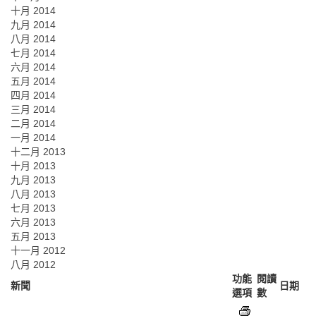
十月 2014
九月 2014
八月 2014
七月 2014
六月 2014
五月 2014
四月 2014
三月 2014
二月 2014
一月 2014
十二月 2013
十月 2013
九月 2013
八月 2013
七月 2013
六月 2013
五月 2013
十一月 2012
八月 2012
功能
閱讀
新聞
日期
選項
數