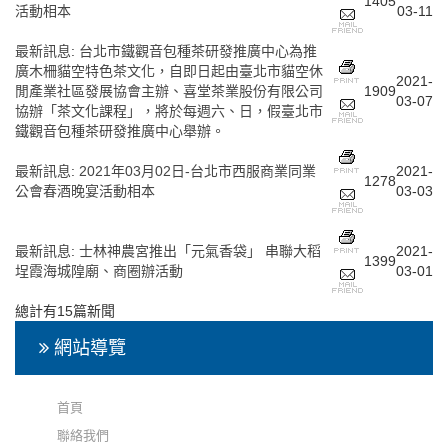
1405
活動相本
03-11
最新訊息
:
台北市鐵觀音包種茶研發推廣中心為推
廣木柵貓空特色茶文化，自即日起由臺北市貓空休
2021-
閒產業社區發展協會主辦、喜堂茶業股份有限公司
1909
03-07
協辦「茶文化課程」，將於每週六、日，假臺北市
鐵觀音包種茶研發推廣中心舉辦。
最新訊息
:
2021年03月02日-台北市西服商業同業
2021-
1278
公會春酒晚宴活動相本
03-03
最新訊息
:
士林神農宮推出「元氣香袋」 串聯大稻
2021-
1399
埕霞海城隍廟、商圈辦活動
03-01
總計有15篇新聞
網站導覽
首頁
聯絡我們