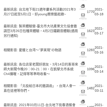
最新訊息
:
台北地下街21週年慶系列活動2021年3
2021-
1770
月27日起至5月1日，好young嚮樂藝起趣~
03-18
最新訊息
:
製茶體驗營-臺北市大坑產業文化協會邀
2021-
請您3月26日包種茶體驗，4月2日鐵觀音體驗(遇雨
1623
03-17
另行通知)
2021-
相關影音
:
愛媛と台湾～”夢実現”の物語
1283
03-16
最新訊息
:
各位店家老闆好朋友、3月14日的憲哥來
2021-
師大新聞今晚20：00-21：00，在凱擘北市系統
1096
03-14
Ch4播喔，記得等等準時收看～
相關影音
:
「北投給日本的邀請函」，台灣人會一
2021-
1482
直在這裡等你們。
03-11
最新訊息
:
2021年03月11日-台北地下街春酒餐會
2021-