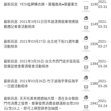
2021-
最新訊息
:
YES!艋舺購衣趣。萬種風格●華麗重生
1190
03-31
最新訊息
:
2021年3月31日百年謎漾佛鼓重現佛鼓
2021-
1149
搬遷記者會活動相本
03-31
最新訊息
:
2021年03月27日-台北地下街21週年慶
2021-
1926
活動相本
03-27
最新訊息
:
2021年3月26日-台北市西門徒步區街區
2021-
1394
發展促進會春酒餐會活動相本
03-26
最新訊息
:
2021年03月26日-竹子湖海芋季採海芋
2021-
1380
ㄧ日遊活動相本
03-26
最新訊息
:
天天吃美食週週抽大獎，憑在全台餐飲
2021-
門市消費之發票，單筆發票消費金額滿新台幣200
1941
03-24
元(含)以上，即可上網登錄參加抽獎。