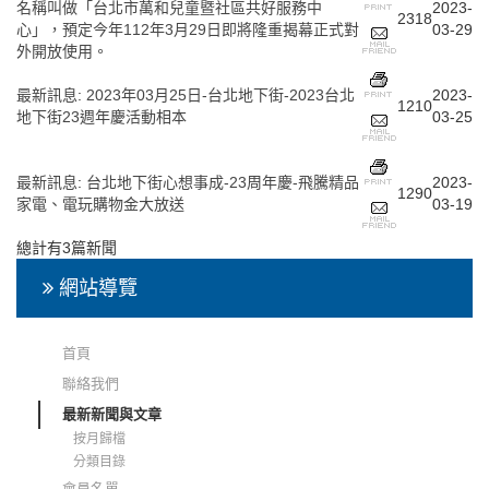
名稱叫做「台北市萬和兒童暨社區共好服務中
2023-
2318
心」，預定今年112年3月29日即將隆重揭幕正式對
03-29
外開放使用。
最新訊息
:
2023年03月25日-台北地下街-2023台北
2023-
1210
地下街23週年慶活動相本
03-25
最新訊息
:
台北地下街心想事成-23周年慶-飛騰精品
2023-
1290
家電、電玩購物金大放送
03-19
總計有3篇新聞
網站導覽
首頁
聯絡我們
最新新聞與文章
按月歸檔
分類目錄
會員名單