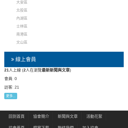
大安區
北投區
內湖區
士林區
南港區
文山區
線上會員
21
人上線 (
2
人在瀏覽
最新新聞與文章
)
會員: 0
訪客: 21
更多...
回到首頁
協會簡介
新聞與文章
活動花絮
協會黃頁
檔案下載
聯絡我們
加入協會