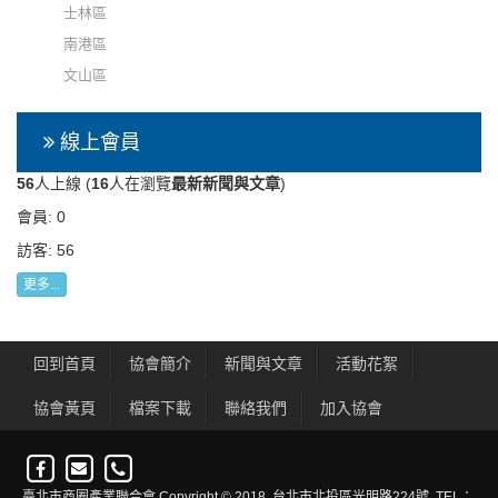
士林區
南港區
文山區
線上會員
56
人上線 (
16
人在瀏覽
最新新聞與文章
)
會員: 0
訪客: 56
更多...
回到首頁
協會簡介
新聞與文章
活動花絮
協會黃頁
檔案下載
聯絡我們
加入協會
臺北市商圈產業聯合會 Copyright © 2018 台北市北投區光明路224號 TEL：