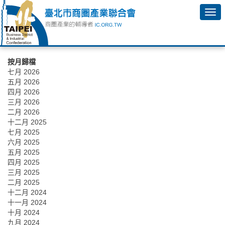
按月歸檔
七月 2026
五月 2026
四月 2026
三月 2026
二月 2026
十二月 2025
七月 2025
六月 2025
五月 2025
四月 2025
三月 2025
二月 2025
十二月 2024
十一月 2024
十月 2024
九月 2024