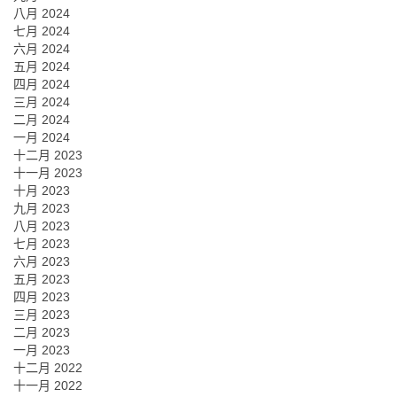
八月 2024
七月 2024
六月 2024
五月 2024
四月 2024
三月 2024
二月 2024
一月 2024
十二月 2023
十一月 2023
十月 2023
九月 2023
八月 2023
七月 2023
六月 2023
五月 2023
四月 2023
三月 2023
二月 2023
一月 2023
十二月 2022
十一月 2022