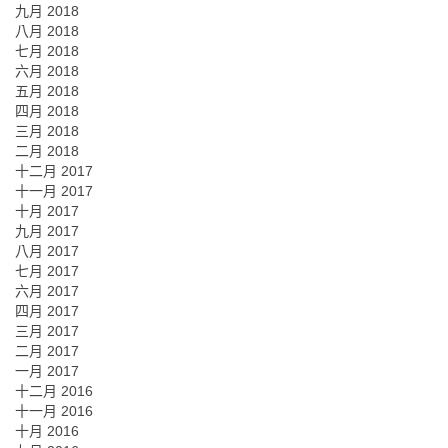
九月 2018
八月 2018
七月 2018
六月 2018
五月 2018
四月 2018
三月 2018
二月 2018
十二月 2017
十一月 2017
十月 2017
九月 2017
八月 2017
七月 2017
六月 2017
四月 2017
三月 2017
二月 2017
一月 2017
十二月 2016
十一月 2016
十月 2016