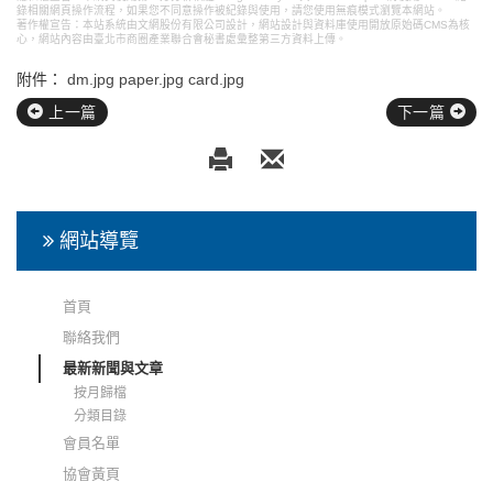
錄相關網頁操作流程，如果您不同意操作被紀錄與使用，請您使用無痕模式瀏覽本網站。
著作權宣告：本站系統由文網股份有限公司設計，
網站設計
與資料庫使用開放原始碼CMS為核
心，網站內容由臺北市商圈產業聯合會秘書處彙整第三方資料上傳。
附件：
dm.jpg
paper.jpg
card.jpg
上一篇
下一篇
網站導覽
首頁
聯絡我們
最新新聞與文章
按月歸檔
分類目錄
會員名單
協會黃頁