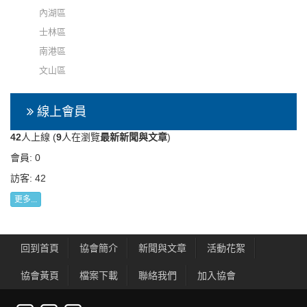
內湖區
士林區
南港區
文山區
線上會員
42
人上線 (
9
人在瀏覽
最新新聞與文章
)
會員: 0
訪客: 42
更多...
回到首頁
協會簡介
新聞與文章
活動花絮
協會黃頁
檔案下載
聯絡我們
加入協會