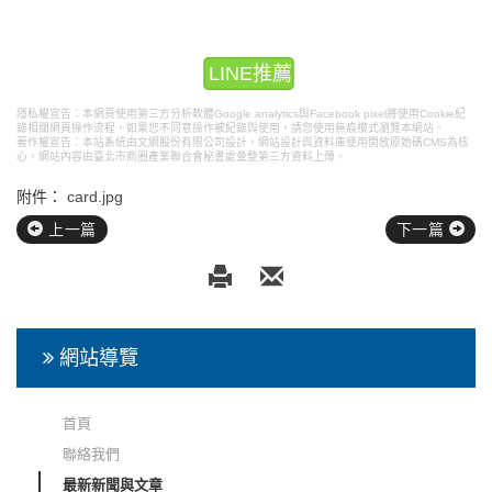
LINE推薦
隱私權宣告：本網頁使用第三方分析軟體Google analytics與Facebook pixel將使用Cookie紀
錄相關網頁操作流程，如果您不同意操作被紀錄與使用，請您使用無痕模式瀏覽本網站。
著作權宣告：本站系統由文網股份有限公司設計，
網站設計
與資料庫使用開放原始碼CMS為核
心，網站內容由臺北市商圈產業聯合會秘書處彙整第三方資料上傳。
附件：
card.jpg
上一篇
下一篇
網站導覽
首頁
聯絡我們
最新新聞與文章