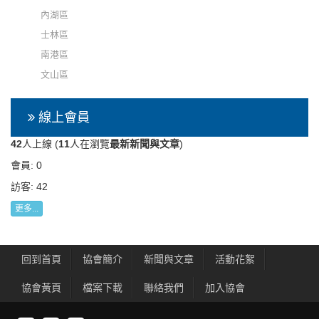
內湖區
士林區
南港區
文山區
線上會員
42
人上線 (
11
人在瀏覽
最新新聞與文章
)
會員: 0
訪客: 42
更多...
回到首頁
協會簡介
新聞與文章
活動花絮
協會黃頁
檔案下載
聯絡我們
加入協會