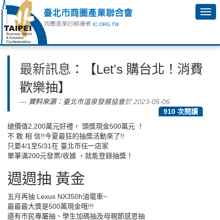
最新訊息
：【Let’s 購台北！消費
歡樂抽】
資料來源：
臺北市溫泉發展協會
於 2023-05-06
910 次閱讀
總價值2,200萬元好禮， 頭獎現金500萬元 ！
不 敢 相 信!!今夏最狂的抽獎活動來了!!
只要4/1至5/31在 臺北市任一店家
單筆滿200元發票/收據 ，就能登錄抽獎！
週週抽 黃金
五月再抽 Lexus NX350h油電車~
最最最大獎是500萬現金哦!!!
還有市民專屬抽、學生加碼抽及母親節感恩抽