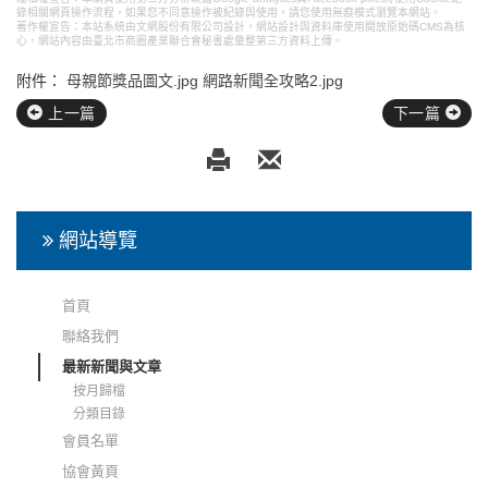
錄相關網頁操作流程，如果您不同意操作被紀錄與使用，請您使用無痕模式瀏覽本網站。
著作權宣告：本站系統由文網股份有限公司設計，
網站設計
與資料庫使用開放原始碼CMS為核
心，網站內容由臺北市商圈產業聯合會秘書處彙整第三方資料上傳。
附件：
母親節獎品圖文.jpg
網路新聞全攻略2.jpg
上一篇
下一篇
網站導覽
首頁
聯絡我們
最新新聞與文章
按月歸檔
分類目錄
會員名單
協會黃頁