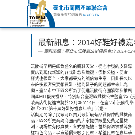
最新訊息
：2014好鞋好襪
資料來源：
臺北市沅陵商店街促進會
於 2014-12-
沅陵街早期是頗負盛名的購鞋天堂，從老字號的皮鞋專
賣店到現代新穎的各式鞋款及織襪，價格公道、便宜，
樣式也很齊全，大家都秉持的誠信做生意，因此長久以
來許多顧客只要想買鞋、遇到鞋子的問題都會來此光
顧。臺北市中正區公所為了促進沅陵街商圈繁榮及推廣
國產MIT優良襪品，特別結合臺灣區織襪公會暨臺北市
陵商店街促進會將於12月05至14日，在臺北市沅陵街舉
辦『2014第十屆好鞋好襪嘉年華』活動。
活動期間除了民眾可以買到最新最有品質保障的織襪商
品，區公所更商請商圈內的店家提供限量免費足壓檢
測，現場並有除臭襪、各式機能襪、蓄熱保溫褲襪等多
樣特色商品，以直銷價來吸引民眾，希望民眾在嘉年華