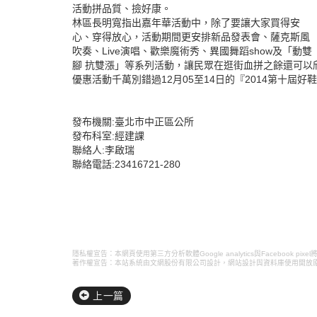
活動拼品質、撿好康。
林區長明寬指出嘉年華活動中，除了要讓大家買得安
心、穿得放心，活動期間更安排新品發表會、薩克斯風
吹奏、Live演唱、歡樂魔術秀、異國舞蹈show及「動雙
腳 抗雙漲」等系列活動，讓民眾在逛街血拼之餘還可以
優惠活動千萬別錯過12月05至14日的『2014第十屆好
發布機關:臺北市中正區公所
發布科室:經建課
聯絡人:李啟瑞
聯絡電話:23416721-280
隱私權宣告：本網頁使用第三方分析軟體Google analytics與Faceboo
著作權宣告：本站系統由文網股份有限公司設計，
網站設計
與資料庫使用開放
上一篇