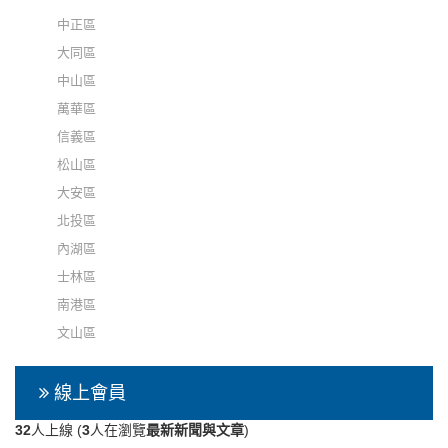
中正區
大同區
中山區
萬華區
信義區
松山區
大安區
北投區
內湖區
士林區
南港區
文山區
線上會員
32
人上線 (
3
人在瀏覽
最新新聞與文章
)