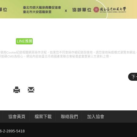
LINE推薦
k pixel將使用Cookie紀錄相關網頁操作流程，如果您不同意操作被紀錄與使用，請您使用無痕模式瀏覽本網站
原始碼CMS為核心，網站內容由臺北市商圈產業聯合會秘書處彙整第三方資料上傳。
下
協會黃頁
檔案下載
聯絡我們
加入協會
-2895-5418