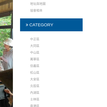
地址與地圖
協會相本
CATEGORY
中正區
大同區
中山區
萬華區
信義區
松山區
大安區
北投區
內湖區
士林區
南港區