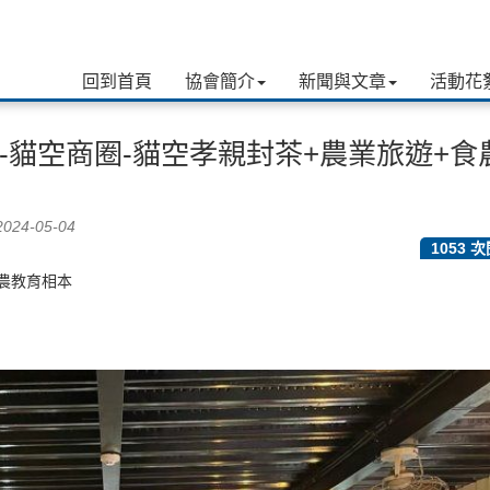
回到首頁
協會簡介
新聞與文章
活動花
4日-貓空商圈-貓空孝親封茶+農業旅遊+食
024-05-04
1053 
食農教育相本