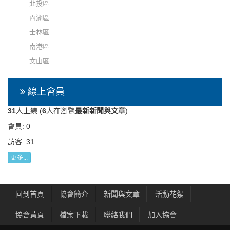
北投區
內湖區
士林區
南港區
文山區
線上會員
31
人上線 (
6
人在瀏覽
最新新聞與文章
)
會員: 0
訪客: 31
更多...
回到首頁
協會簡介
新聞與文章
活動花絮
協會黃頁
檔案下載
聯絡我們
加入協會