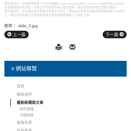
隱私權宣告：本網頁使用第三方分析軟體Google analytics與Facebook pixel將使用Cookie紀
錄相關網頁操作流程，如果您不同意操作被紀錄與使用，請您使用無痕模式瀏覽本網站。
著作權宣告：本站系統由文網股份有限公司設計，
網站設計
與資料庫使用開放原始碼CMS為核
心，網站內容由臺北市商圈產業聯合會秘書處彙整第三方資料上傳。
附件：
slide_3.jpg
上一篇
下一篇
網站導覽
首頁
聯絡我們
最新新聞與文章
按月歸檔
分類目錄
會員名單
協會黃頁