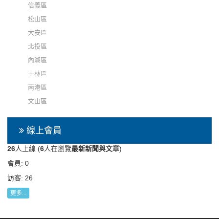
信義區
松山區
大安區
北投區
內湖區
士林區
南港區
文山區
線上會員
26
人上線 (
6
人在瀏覽
最新新聞與文章
)
會員: 0
訪客: 26
更多...