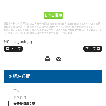
LINE推薦
隱私權宣告：本網頁使用第三方分析軟體Google analytics與Facebook pixel將使用Cookie紀
錄相關網頁操作流程，如果您不同意操作被紀錄與使用，請您使用無痕模式瀏覽本網站。
著作權宣告：本站系統由文網股份有限公司設計，
網站設計
與資料庫使用開放原始碼CMS為核
心，網站內容由臺北市商圈產業聯合會秘書處彙整第三方資料上傳。
附件：
qr_code.jpg
上一篇
下一篇
網站導覽
首頁
聯絡我們
最新新聞與文章