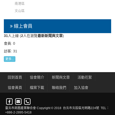
南港區
文山區
線上會員
31
人上線 (
2
人在瀏覽
最新新聞與文章
)
會員: 0
訪客: 31
更多...
回到首頁
協會簡介
新聞與文章
活動花絮
協會黃頁
檔案下載
聯絡我們
加入協會
臺北市商圈產業聯合會 Copyright © 2018 台北市北投區光明路224號 TEL：
+886-2-2895-5418