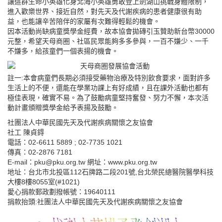
讓這群生命小英雄化身北海小英雄勇敢登上劍湖山挑戰身體限制，
進入歡樂世界、接近自然，對先天及代謝疾病的患者健康很有助
益，也能讓辛苦陪伴的家屬有次難得輕鬆的機會。
因本活動尚缺病童獎學金經費，故本協會拋磚引玉贊助新台幣30000
元整，希望天母商圈、社區民眾能夠多多參與，一百不嫌少、一千
不嫌多，給孩童們一個表揚的機會。
註一:本會病童們長期必須接受藥物治療及特別飲食要求，面對許多
生活上的不便，還能在學業功課上有好成績，且在課外活動也都有
極佳表現，確實不易。為了鼓勵病童堅持奮發、努力不懈，本次活
動計畫頒贈獎學金給予表揚及鼓勵。
社團法人中華民國先天及代謝疾病關懷之友協會
社工 陳貞鍀
電話：02-6611 5889 ; 02-7735 1021
傳真：02-2876 7181
E-mail：pku@pku.org.tw 網址：www.pku.org.tw
地址：台北市北投區112石牌路二段201號,台北榮民總醫院醫學科技
大樓8樓8055室(#1021)
愛心捐款郵政劃撥帳號：19640111
捐款抬頭:社團法人中華民國先天及代謝疾病關懷之友協會