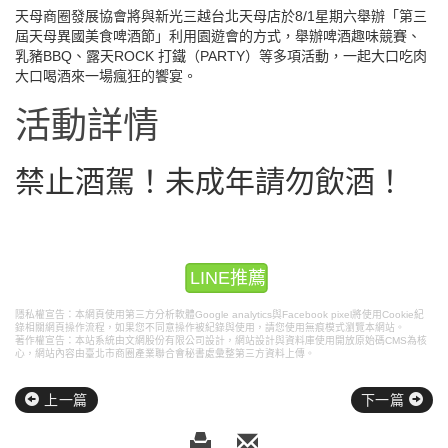
天母商圈發展協會將與新光三越台北天母店於8/1星期六舉辦「第三
屆天母異國美食啤酒節」利用園遊會的方式，舉辦啤酒趣味競賽、
乳豬BBQ、露天ROCK 打鐵（PARTY）等多項活動，一起大口吃肉
大口喝酒來一場瘋狂的饗宴。
活動詳情
禁止酒駕！未成年請勿飲酒！
LINE推薦
隱私權宣告：本網頁使用第三方分析軟體Google analytics與Facebook pixel將使用Cookie紀
錄相關網頁操作流程，如果您不同意操作被紀錄與使用，請您使用無痕模式瀏覽本網站。
著作權宣告：本站系統由文網股份有限公司設計，
網站設計
與資料庫使用開放原始碼CMS為核
心，網站內容由臺北市商圈產業聯合會秘書處彙整第三方資料上傳。
上一篇
下一篇