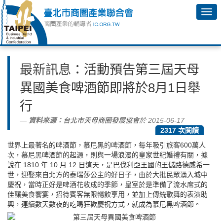
最新訊息
：活動預告第三屆天母
異國美食啤酒節即將於8月1日舉
行
資料來源：
台北市天母商圈發展協會
於 2015-06-17
2317 次閱讀
世界上最著名的啤酒節，慕尼黑的啤酒節，每年吸引旅客600萬人
次，慕尼黑啤酒節的起源，則與一場浪漫的皇家世紀婚禮有關，據
說在 1810 年 10 月 12 日這天，是巴伐利亞王國的王儲路德威希一
世，迎娶來自北方的泰瑞莎公主的好日子，由於大批民眾湧入城中
慶祝，當時正好是啤酒花收成的季節，皇室於是準備了流水席式的
佳釀美食饗宴，招待賓客無限暢飲享用，並加上傳統歌舞的表演助
興，連續數天數夜的吃喝狂歡慶祝方式，就成為慕尼黑啤酒節。