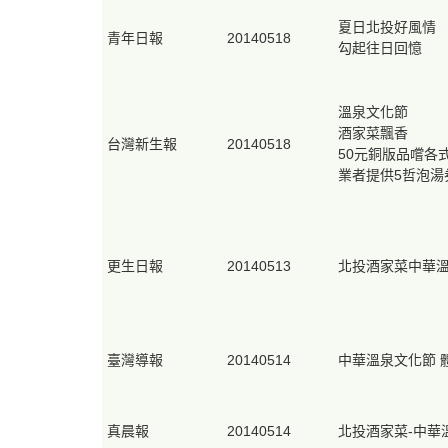
夏日北投好風情
青年日報
20140518
勾起往日回憶
溫泉文化節
酒家菜飄香
台灣新生報
20140518
50元銅版品嚐各
業者提供5哲泡湯
更生日報
20140513
北投酒家菜中華
臺灣導報
20140514
中華溫泉文化節 
真晨報
20140514
北投酒家菜-中華