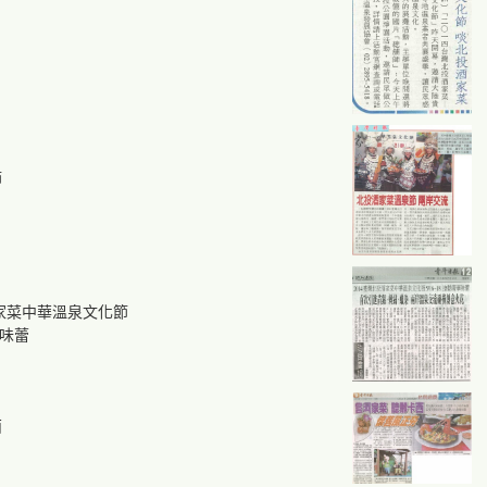
節
酒家菜中華溫泉文化節
華味蕾
西