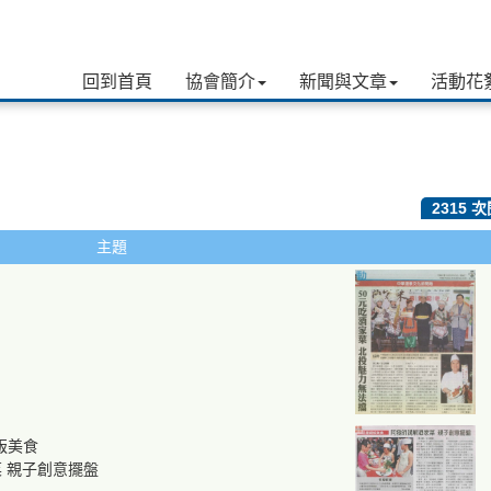
回到首頁
協會簡介
新聞與文章
活動花
2315 
主題
版美食
 親子創意擺盤