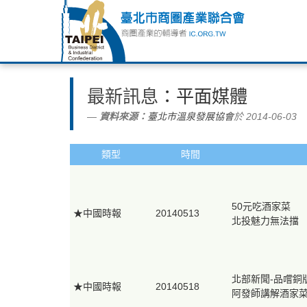
最新訊息
：平面媒體
資料來源：
臺北市溫泉發展協會
於 2014-06-03
類型
時間
50元吃酒家菜
★中國時報
20140513
北投魅力無法擋
北部新聞-品嚐銅
★中國時報
20140518
阿發師講解酒家菜