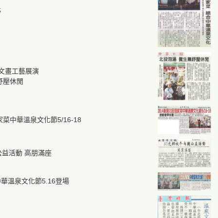
化
文畫工藝展演
舒壓休閒
家菜中華溫泉文化節5/16-18
公益活動 高朋滿座
華溫泉文化節5.16登場