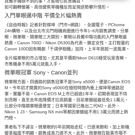
具備手機辦不到的事，才能吸引民眾購買，
如可翻轉螢幕、高倍變焦等機種反而呈現逆勢攀升情形。
入門單眼邁中階 平價全片幅熱賣
《自由時報》記者針對燦坤（門市+網路）、全國電子、PChome
24h購物、以及台北市北門相機商圈進行今年1~6月銷售調查，分單
眼、微單眼、類單眼三大類別。單眼以具備中階功能的入門單眼最
熱賣，Canon 700D、Nikon D5300為代表。鎖定女性、主打輕量的
Canon 100D因有韓劇「千頌伊相機」加持，上半年掀起一波風潮。
全片幅單眼的市占增加，尤其是平價款Nikon D610極受玩家青睞，
市售機身不用5萬元就能入手。
微單眼冠軍 Sony、Canon並列
微單眼方面，四通路的銷售冠軍不是Sony α5000、便是Canon EOS
M。今年初才開賣的Sony α5000在極短時間內衝上燦坤等通路冠
軍，實屬不易。Canon EOS M上市已超過1年半，初期表現並不特
別亮眼，直至去年底降價才拉高銷量，目前單鏡組最低免1.1萬元，
比部分中階類單眼還便宜；日本等國家已推出二代M2。此外，
Nikon 1 J3、Samsung NX mini等都因單鏡組不用1.3萬元而擠上熱
門榜。
業者私下不諱言，微單眼約5年前開始走紅，已逐漸飽和，加上新機
變革幅度不明顯，銷售成長力道不大。此外，微單眼在歐美市場不