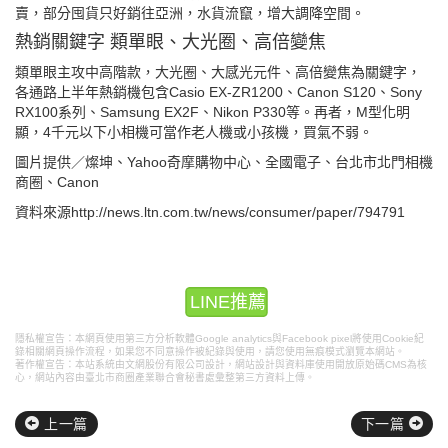
賣，部分囤貨只好銷往亞洲，水貨流竄，增大調降空間。
熱銷關鍵字 類單眼、大光圈、高倍變焦
類單眼主攻中高階款，大光圈、大感光元件、高倍變焦為關鍵字，
各通路上半年熱銷機包含Casio EX-ZR1200、Canon S120、Sony
RX100系列、Samsung EX2F、Nikon P330等。再者，M型化明
顯，4千元以下小相機可當作老人機或小孩機，買氣不弱。
圖片提供／燦坤、Yahoo奇摩購物中心、全國電子、台北市北門相機
商圈、Canon
資料來源http://news.ltn.com.tw/news/consumer/paper/794791
LINE推薦
隱私權宣告：本網頁使用第三方分析軟體Google analytics與Facebook pixel將使用Cookie紀
錄相關網頁操作流程，如果您不同意操作被紀錄與使用，請您使用無痕模式瀏覽本網站。
著作權宣告：本站系統由文網股份有限公司設計，
網站設計
與資料庫使用開放原始碼CMS為核
心，網站內容由臺北市商圈產業聯合會秘書處彙整第三方資料上傳。
上一篇
下一篇