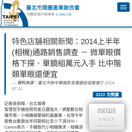
特色店舖相關新聞
：2014上半年
(相機)通路銷售調查 － 微單眼價
格下探．單鏡組萬元入手 比中階
類單眼還便宜
資料來源：
臺北市新中華路影音電器街促進會
於 2014-
07-11
3222 次閱讀
記者吳佩樺／台北報導
智慧型手機拍照性能日趨強大，擠壓數位相
機市場，小相機被壓縮的最嚴重，台灣今年
銷售台數跟去年同期相比至少下滑35%。
Canon表示，手機取代小相機需求，相機須