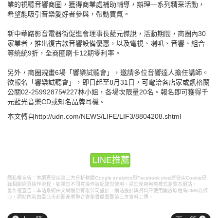
業的視聽音響商圈，獲得商業處補助輔導，辦理一系列精采活動，
希望能吸引音樂愛好者參與，帶動買氣。
新中華路影音電器街促進會理事長藍元傑說，活動期間，商圈內30
家業者，推出復古款音響設備優惠，以及電視、喇叭、音響、組合
等統統9折，全商圈刷卡12期零利率。
另外，商圈規畫6場「響樂試聽會」，邀請多位音響達人擔任講師。
欲報名「響樂試聽會」，即日起至8月31日，可電洽各店家或凱格蘭
公關02-25992875#227林小姐，各場次限量20名。報名即可獲得千
元藍光音樂CD或知名品牌耳機。
本文轉自http://udn.com/NEWS/LIFE/LIF3/8804208.shtml
LINE推薦
隱私權宣告：本網頁使用第三方分析軟體Google analytics與Facebook pixel將使用Cookie紀
錄相關網頁操作流程，如果您不同意操作被紀錄與使用，請您使用無痕模式瀏覽本網站。
著作權宣告：本站系統由文網股份有限公司設計，
網站設計
與資料庫使用開放原始碼CMS為核
心，網站內容由臺北市商圈產業聯合會秘書處彙整第三方資料上傳。