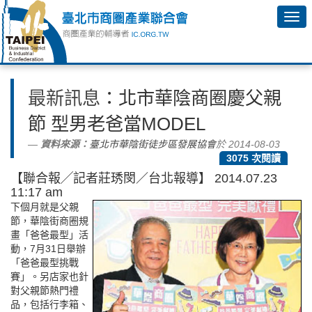
最新訊息
：北市華陰商圈慶父親
節 型男老爸當MODEL
資料來源：
臺北市華陰街徒步區發展協會
於 2014-08-03
3075 次閱讀
【聯合報╱記者莊琇閔／台北報導】 2014.07.23
11:17 am
下個月就是父親
節，華陰街商圈規
畫「爸爸最型」活
動，7月31日舉辦
「爸爸最型挑戰
賽」。另店家也針
對父親節熱門禮
品，包括行李箱、