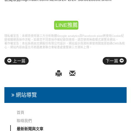
LINE推薦
隱私權宣告：本網頁使用第三方分析軟體Google analytics與Facebook pixel將使用Cookie紀
錄相關網頁操作流程，如果您不同意操作被紀錄與使用，請您使用無痕模式瀏覽本網站。
著作權宣告：本站系統由文網股份有限公司設計，
網站設計
與資料庫使用開放原始碼CMS為核
心，網站內容由臺北市商圈產業聯合會秘書處彙整第三方資料上傳。
上一篇
下一篇
網站導覽
首頁
聯絡我們
最新新聞與文章