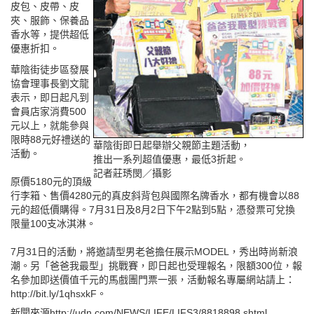
皮包、皮帶、皮
夾、服飾、保養品
香水等，提供超低
優惠折扣。
華陰街徒步區發展
協會理事長劉文龍
表示，即日起凡到
會員店家消費500
元以上，就能參與
限時88元好禮送的
華陰街即日起舉辦父親節主題活動，
活動。
推出一系列超值優惠，最低3折起。
記者莊琇閔／攝影
原價5180元的頂級
行李箱、售價4280元的真皮斜背包與國際名牌香水，都有機會以88
元的超低價購得。7月31日及8月2日下午2點到5點，憑發票可兌換
限量100支冰淇淋。
7月31日的活動，將邀請型男老爸擔任展示MODEL，秀出時尚新浪
潮。另「爸爸我最型」挑戰賽，即日起也受理報名，限額300位，報
名參加即送價值千元的馬戲團門票一張，活動報名專屬網站請上：
http://bit.ly/1qhsxkF。
新聞來源http://udn.com/NEWS/LIFE/LIFS3/8818898.shtml