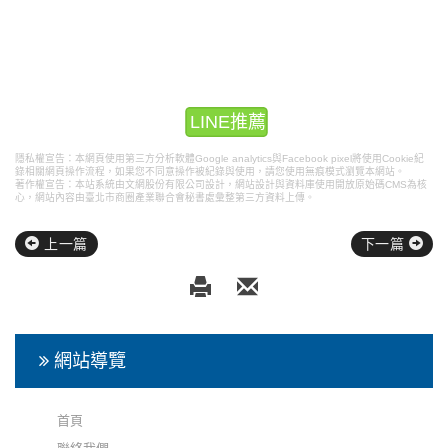
LINE推薦
隱私權宣告：本網頁使用第三方分析軟體Google analytics與Facebook pixel將使用Cookie紀
錄相關網頁操作流程，如果您不同意操作被紀錄與使用，請您使用無痕模式瀏覽本網站。
著作權宣告：本站系統由文網股份有限公司設計，
網站設計
與資料庫使用開放原始碼CMS為核
心，網站內容由臺北市商圈產業聯合會秘書處彙整第三方資料上傳。
上一篇
下一篇
網站導覽
首頁