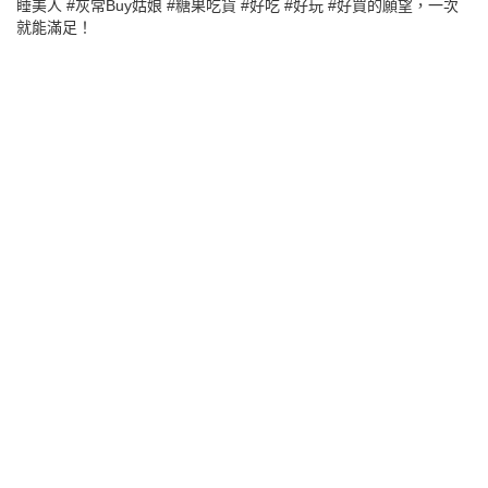
睡美人 #灰常Buy姑娘 #糖果吃貨 #好吃 #好玩 #好買的願望，一次
就能滿足！