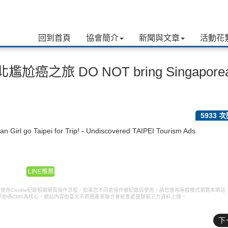
回到首頁
協會簡介
新聞與文章
活動花
之旅 DO NOT bring Singapore
5933 
o Taipei for Trip! - Undiscovered TAIPEI Tourism Ads
LINE推薦
k pixel將使用Cookie紀錄相關網頁操作流程，如果您不同意操作被紀錄與使用，請您使用無痕模式瀏覽本網站
原始碼CMS為核心，網站內容由臺北市商圈產業聯合會秘書處彙整第三方資料上傳。
下