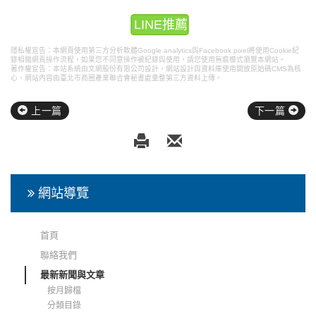
LINE推薦
隱私權宣告：本網頁使用第三方分析軟體Google analytics與Facebook pixel將使用Cookie紀
錄相關網頁操作流程，如果您不同意操作被紀錄與使用，請您使用無痕模式瀏覽本網站。
著作權宣告：本站系統由文網股份有限公司設計，
網站設計
與資料庫使用開放原始碼CMS為核
心，網站內容由臺北市商圈產業聯合會秘書處彙整第三方資料上傳。
上一篇
下一篇
網站導覽
首頁
聯絡我們
最新新聞與文章
按月歸檔
分類目錄