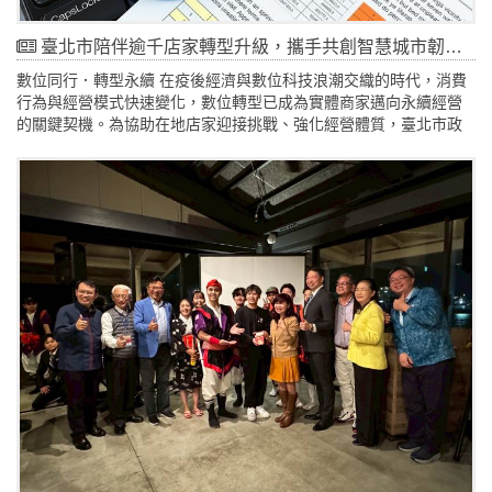
臺北市陪伴逾千店家轉型升級，攜手共創智慧城市韌性未來
數位同行．轉型永續 在疫後經濟與數位科技浪潮交織的時代，消費
行為與經營模式快速變化，數位轉型已成為實體商家邁向永續經營
的關鍵契機。為協助在地店家迎接挑戰、強化經營體質，臺北市政
府自109年啟動一系列「數位轉型輔導計畫」，迄今已成功輔導超過
1,300家店家踏上數位轉型之路，不僅協助業者導入數位工具、優化
營運模式，逐步奠定智慧城市的核心韌性，113年度更繳出亮眼成績
單，輔導214家店家完成數位升級，累積近87萬筆線上訂單與19萬
名新會員，為城市經濟注入嶄新活力，展現臺北市推動轉型的實質
成效。