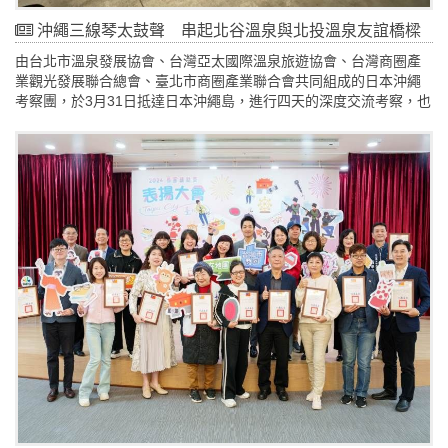
沖繩三線琴太鼓聲 串起北谷溫泉與北投溫泉友誼橋樑
由台北市溫泉發展協會、台灣亞太國際溫泉旅遊協會、台灣商圈產
業觀光發展聯合總會、臺北市商圈產業聯合會共同組成的日本沖繩
考察團，於3月31日抵達日本沖繩島，進行四天的深度交流考察，也
特別拜訪「2025臺北溫泉季」的主賓城市北谷町，北谷町位於沖繩
本島的中西部海岸，由於受到美軍二戰後的影響，北谷町在文化和
飲食上充滿不同國家的人文底蘊。