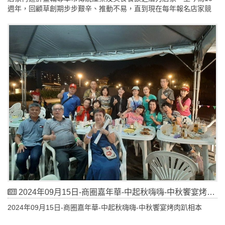
週年，回顧草創期步步艱辛、推動不易，直到現在每年報名店家競
爭激烈，輔導已形成街廓亮點效益，累計至今輔導195個店家，其中
大稻埕輔導41家、萬華區38家，可說是成果豐碩！
2024年09月15日-商圈嘉年華-中起秋嗨嗨-中秋饗宴烤肉趴相本
2024年09月15日-商圈嘉年華-中起秋嗨嗨-中秋饗宴烤肉趴相本