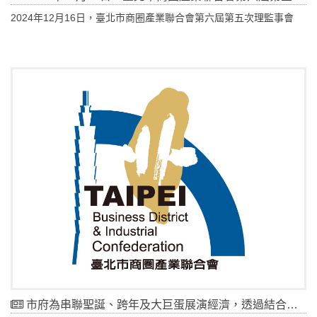
2024年12月16日，臺北市商圈產業聯合會第六屆第五次理監事會
市府為串聯聖誕、跨年及大巨蛋展演經濟，透過結合年底演唱會，規劃大巨蛋歡慶聖誕跨年YA活動，預計透過派發商圈與夜市的消費券及優惠措施。