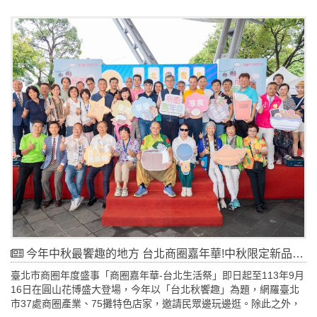
訓課程教導操作新興知識及技巧，並補助近200家店家導入經遴選的
優質數位工具，另擇選20家潛力店家量身打造轉型方案，透過多元
輔導方式協助本市店家提升市場競爭力。為分享輔導豐碩成果，於
今(12)日舉辦成果發表會，邀請參與計畫之店家現身說法，並發表
「數位轉型@台北」成果電子書，集結15家「數位轉型亮點店家」
作為標竿示範，期望藉由優秀案例吸引更多本市店家投入數位轉型
行列，將數位轉型從挑戰轉化為機會，在市府的引領帶動下邁向永
續經營模式。
今年中秋最饗趣的地方 台北商圈嘉年華!中秋限定新品、百萬商圈好禮以及舞台區超豐富活動等你來+1！
臺北市商圈年度盛事「商圈嘉年華-台北生活祭」即日起至113年9月
16日在圓山花博盛大登場，今年以「台北秋饗趣」為題，網羅臺北
市37處商圈產業、75攤特色店家，邀請民眾邊玩邊逛。除此之外，