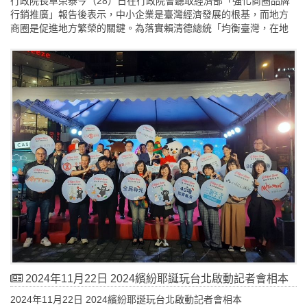
行政院長卓榮泰今（28）日在行政院會聽取經濟部「強化商圈品牌
行銷推廣」報告後表示，中小企業是臺灣經濟發展的根基，而地方
商圈是促進地方繁榮的關鍵。為落實賴清德總統「均衡臺灣，在地
希望」治國理念，並展現地方多元活力、促進地方創生，邁向「厚
植軟實力，打造國家品牌」願景，本案以觀光為取向，4年匡列8.5
億元，推動商圈品牌的行銷、推廣及輔導。
2024年11月22日 2024繽紛耶誕玩台北啟動記者會相本
2024年11月22日 2024繽紛耶誕玩台北啟動記者會相本