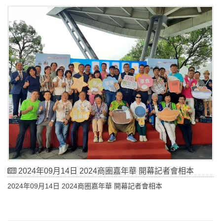
還有各種超精彩系列活動，包含單日限定的一起秋嗨嗨中秋饗宴、
商圈特色手作體驗、命運區商圈對對碰挑戰以及舞台區MOMO家族
親子唱跳秀、GK爸爸說故事等親子共聚活動，每年廣受好評的商圈
限定主題新品當然也不會缺席，現場還有超大型真人版商圈大富
翁，讓民眾用簡單的桌遊了解臺北商圈，邊玩還可以邊集點，總獎
值超過200萬元的現金抵用券、iPhone15及Marshall藍牙喇叭等熱門
好禮通通等你帶回家！
2024年09月14日 2024商圈嘉年華 開幕記者會相本
2024年09月14日 2024商圈嘉年華 開幕記者會相本