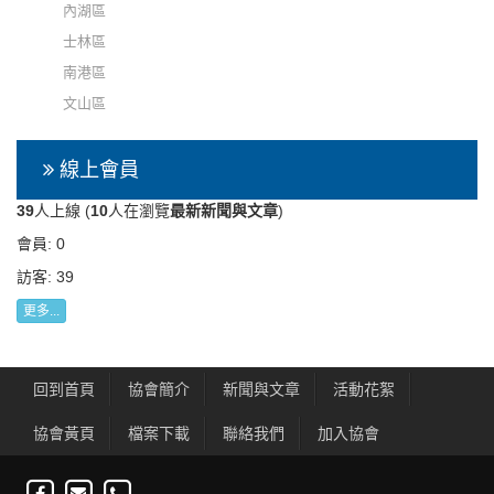
內湖區
士林區
南港區
文山區
線上會員
39
人上線 (
10
人在瀏覽
最新新聞與文章
)
會員: 0
訪客: 39
更多...
回到首頁
協會簡介
新聞與文章
活動花絮
協會黃頁
檔案下載
聯絡我們
加入協會