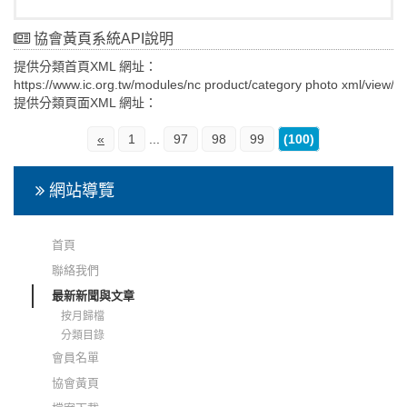
協會黃頁系統API說明
提供分類首頁XML 網址：
https://www.ic.org.tw/modules/nc product/category photo xml/view/0
提供分類頁面XML 網址：
https://www.ic.org.tw/modules/nc product/category photo xml/view/(n
變數： 分頁：offset 類別：type 帳號過濾：uid XML內容： 分類名
«
1
...
97
98
99
(100)
稱 分類圖片網址 分類連結 TOTAL (n) 項資料 黃頁名稱 黃頁圖片網
址 黃頁連結 更新時間 頁碼 頁碼網址 提供黃頁頁面XML資料 網址：
網站導覽
https://www.ic.org.tw/modules/nc product/product xml/view/(n) 變
數： 類別：type 帳號過濾：uid XML內容： 所屬分類名稱 所屬分類
連結(Array) 黃頁名稱 黃頁網址 類別名稱 價格(Array 0) 黃頁介紹
首頁
(html) 黃頁長敘述(html) 黃頁主相片網址 黃頁主相片名稱 黃頁規格
說明(html) 黃頁相片網址(Array) 黃頁相片名稱(Array) 上架日期 修
聯絡我們
改日期 黃頁權重 提供串接解析範例
最新新聞與文章
按月歸檔
分類目錄
會員名單
協會黃頁