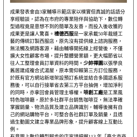
成果發表會由3家輔導示範店家以樸實但真誠的話語分
享經驗談，認為在市府的專業陪伴與協助下，數位轉
型過程竟是意想不到的簡單及友善，而投入後收獲的
成果更是讓人驚喜。
禮德西服
是一家承載50年裁縫工
藝的傳統訂製西服店，原先沒有提供線上諮詢服務，
無法觸及網路客源，藉由輔導開拓線上經營後，不僅
擴大女性顧客市場，提升整體營業額，更大幅節省以
往人工整理會員訂單資料的時間。
少帥禪園
以張學良
舊居建成複合式湯屋，原本需仰賴第三方訂位服務，
於既有官方網站新增架設預訂系統並結合多國語系服
務後，可以自行接單省去第三方平台抽佣，增加淨利
的同時，亦拿回會員管理主導權。
啡創工廠
是工業風
特色咖啡廳，原於多社群平台銷售咖啡豆，無法準確
掌握銷量、物流品質及建立品牌識別，輔導後擁有自
己的網站購物平台，可整合各社群訂單及銷量，且透
過生動圖文建立專業品牌形象，提升顧客線上互動比
例。
有意跟上數位轉型腳步的店家請把握113 年「臺北市商