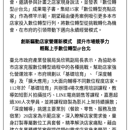
會，邀請參與計畫之店家現身說法，並發表「數位轉
型@台北」成果電子書，集結15家「數位轉型亮點店
家」作為標竿示範，期望藉由優秀案例吸引更多本市
店家投入數位轉型行列，將數位轉型從挑戰轉化為機
會，在市府的引領帶動下邁向永續經營模式。
創新驅動店家營運新模式 提升市場競爭力
輕鬆上手數位轉型
@
台北
臺北市政府產業發展局吳欣珮副局長表示，為協助本
市店家克服數位轉型過程中的各種挑戰，幫助店家強
化營運效率，市府規劃以「基礎培育」、「深度輔
導」及「擴大應用」3大面向輔導不同數位程度店家。
112年於「基礎培育」共辦理4場次應用培訓課程，教
導如短影片拍攝技巧、LINE電商銷售等課程，嘉惠超
過300人次學員，並將課程錄製為影片上架持續擴散；
「深度輔導」挑選主要業別（餐飲、零售、服務及旅
宿業）20店家為示範店家，深入瞭解店家需求後，量
身訂製專屬數位工具套餐，精準解決店家痛點，藉由
建立各業種標竿案例提供類似需求店家參考學習；而