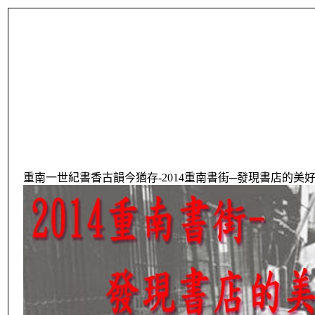
重南一世紀書香古韻今猶存-2014重南書街─發現書店的美