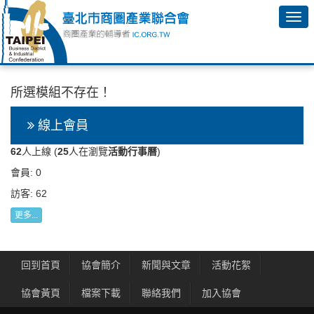
所選模組不存在！
線上會員
62
人上線 (
25
人在瀏覽
活動行事曆
)
會員: 0
訪客: 62
更多...
回到首頁
協會簡介
新聞與文章
活動花絮
協會黃頁
檔案下載
聯絡我們
加入協會