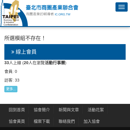
所選模組不存在！
線上會員
33
人上線 (
20
人在瀏覽
活動行事曆
)
會員: 0
訪客: 33
更多...
回到首頁
協會簡介
新聞與文章
活動花絮
協會黃頁
檔案下載
聯絡我們
加入協會