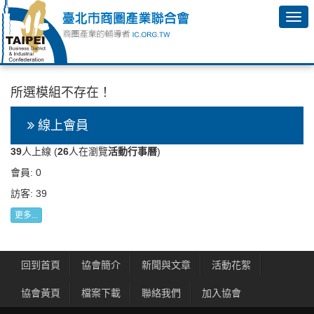
所選模組不存在！
線上會員
39
人上線 (
26
人在瀏覽
活動行事曆
)
會員: 0
訪客: 39
更多...
回到首頁
協會簡介
新聞與文章
活動花絮
協會黃頁
檔案下載
聯絡我們
加入協會